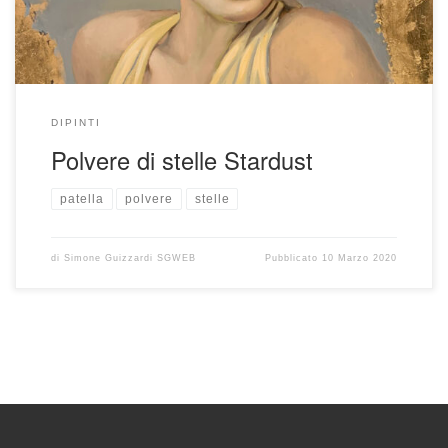
DIPINTI
Polvere di stelle Stardust
patella
polvere
stelle
di
Simone Guizzardi SGWEB
Pubblicato
10 Marzo 2020