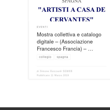
EVENTI
Mostra collettiva e catalogo
digitale – (Associazione
Francesco Francia) – …
collegio
spagna
di
Simone Guizzardi SGWEB
Pubblicato
11 Marzo 2019