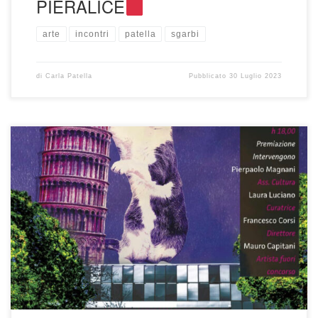
PIERALICE
arte
incontri
patella
sgarbi
di
Carla Patella
Pubblicato
30 Luglio 2023
mostra organizzata da Art in Genio di Pisa aprile 2023
https://fb.watch/olINXUoQTa/