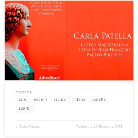
ANDALUSIA
Lectio Magistralis di JEAN FRANÇOIS
BACHIS PUGLIESE
MENU Carla Patella. Compendio
degli Artisti dell’Arte Contemporanea Italiana. Carla Patella.
1953, Bologna. Andalusia – Acrilici , olio e foglia d’ oro su
tela – 120x80cm. Anno 2023. Alcune sensazioni
psicologiche possono essere supportate sulla stessa cute
avvolgente il corpo medesimo di un […]
CRITICA
arte
incontri
ischia
milano
patella
sgarbi
di
Carla Patella
Pubblicato
16 Dicembre 2023