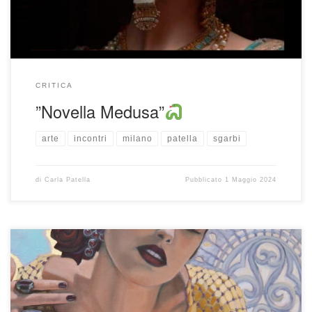
chiunque lo incontrasse. Medusa era […]
CRITICA
”Novella Medusa”
arte
incontri
milano
patella
sgarbi
di
Carla Patella
Pubblicato
1 Maggio 2024
ANDALUSIA
by LETIZIA CUCCIARELLI
MIGLIORINI “Una danzatrice avvolta in un abito che
intreccia i raggi solari comprimendo lievemente le giovani