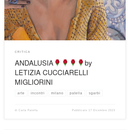
carni avvolgendole quasi a fermare l’attimo nel quale due
magnifiche rose sbocciano dietro l’orecchio destro decorato
da un orecchino a forma di croce tempestato di gemme. La
seduzione del corpo è […]
CRITICA
ANDALUSIA
by
LETIZIA CUCCIARELLI
MIGLIORINI
arte
incontri
milano
patella
sgarbi
di
Carla Patella
Pubblicato
17 Dicembre 2023