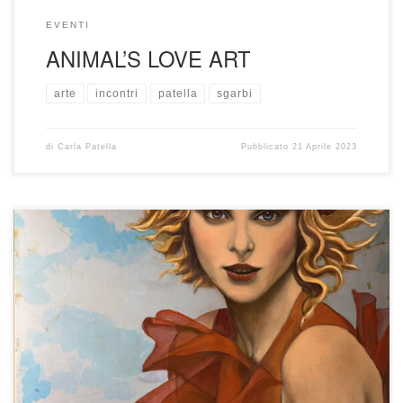
EVENTI
ANIMAL’S LOVE ART
arte
incontri
patella
sgarbi
di
Carla Patella
Pubblicato
21 Aprile 2023
Commento Critico di Jean François Bachis Pugliese Carla
Patella. 1953, Bologna. Le soleil – Acrilici e olio su tela
-120×70cm. Nei tarocchi l’ arcano n. 15 rappresenta un
diavolo alato, dove la sua mano sinistra impugna una
spada, nonche’ la sua simbologia si accosta a quella del
Drago e del […]