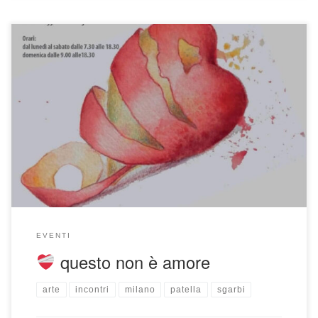
OFFICINA
dell’ARTE Dal 1 al 17 dicembre 2023 a
palazzo d’Accursio – Bologna partecipo alla mostra con
l’opera “Quella storia maledetta”
EVENTI
questo non è amore
arte
incontri
milano
patella
sgarbi