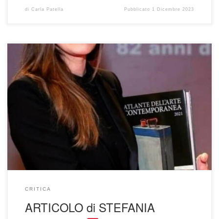
di
Carla Patella
Pubblicato
1 Dicembre 2023
su il Giornale
Il profumo della carta stampata che si
fonde con quello del caffè
Un bellissimo buongiorno
questo per me, con il sole che finalmente risplende dopo
tanti giorni di pioggia e un meraviglioso scritto della
Dottoressa STEFANIA PIERALICE , pubblicato sulla pagina
di CULTURA IDENTITÀ del quotidiano IL […]
CRITICA
ARTICOLO di STEFANIA