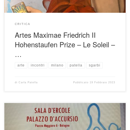
CRITICA
Artes Maximae Friedrich II
Hohenstaufen Prize – Le Soleil –
…
arte
incontri
milano
patella
sgarbi
di
Carla Patella
Pubblicato
19 Febbraio 2023