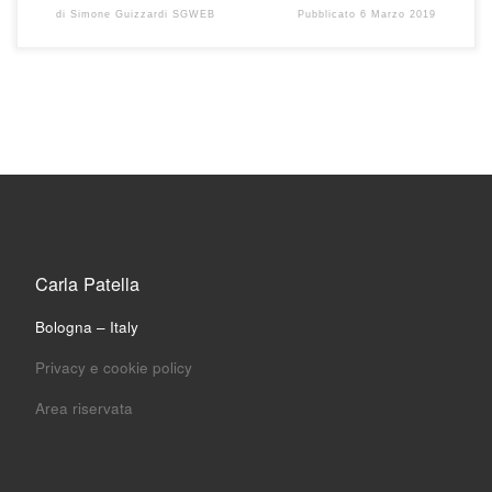
di
Simone Guizzardi SGWEB
Pubblicato
6 Marzo 2019
Carla Patella
Bologna – Italy
Privacy e cookie policy
Area riservata