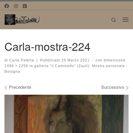
Passa al contenuto
Search
Me
Carla-mostra-224
di
Carla Patella
|
Pubblicato
25 Marzo 2021
-
con dimensione
1496 × 2256
in
galleria “il Caminetto” (Zauli)- Mostra personale -
Bologna
Navigazione immagini
Precedente
Successivo