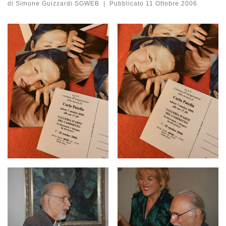
di
Simone Guizzardi SGWEB
|
Pubblicato
11 Ottobre 2006