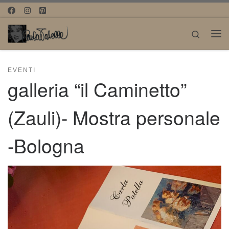
Passa al contenuto
Search
Me
EVENTI
galleria “il Caminetto”
(Zauli)- Mostra personale
-Bologna