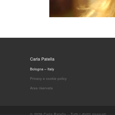
Carla Patella
Bologna – Italy
Privacy e cookie policy
Area riservata
© 2026
Carla Patella
– Tutti i diritti riservati