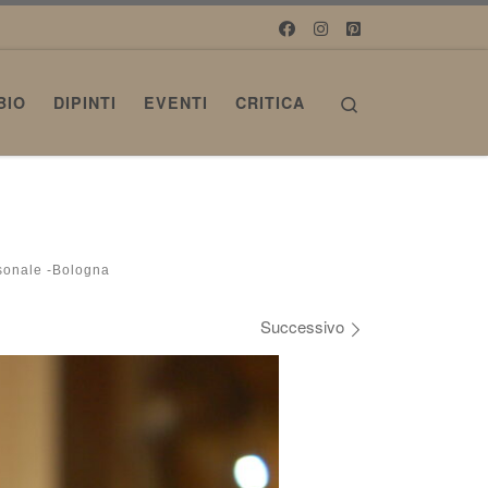
Search
BIO
DIPINTI
EVENTI
CRITICA
rsonale -Bologna
Successivo