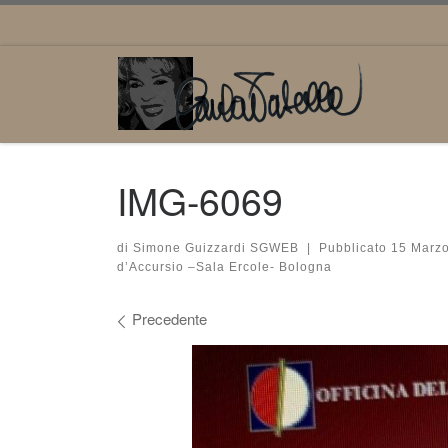
Passa al contenuto
IMG-6069
di
Simone Guizzardi SGWEB
|
Pubblicato
15 Marz
d’Accursio –Sala Ercole- Bologna
Navigazione immagini
Precedente