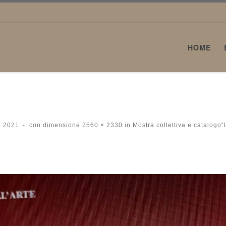
HOME
o 2021
-
con dimensione
2560 × 2330
in
Mostra collettiva e catalogo“L