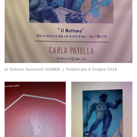
di
Simone Guizzardi SGWEB
|
Pubblicato
8 Giugno 2018