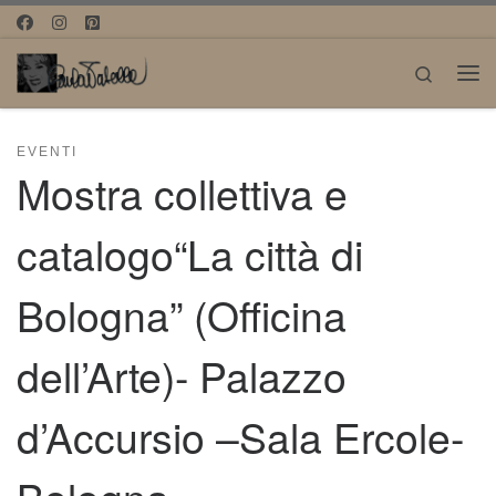
Passa al contenuto
Search
Me
EVENTI
Mostra collettiva e
catalogo“La città di
Bologna” (Officina
dell’Arte)- Palazzo
d’Accursio –Sala Ercole-