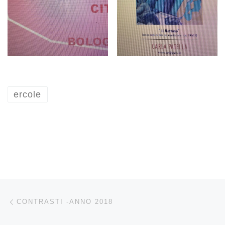
ercole
Navigazione articoli
Articolo precedente
CONTRASTI -ANNO 2018