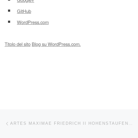
GitHub
WordPress.com
Titolo del sito
Blog su WordPress.com.
Navigazione articoli
Articolo precedente
ARTES MAXIMAE FRIEDRICH II HOHENSTAUFEN PRIZE – LE SOLEIL – IL 19º ARCANO MAGGIORE