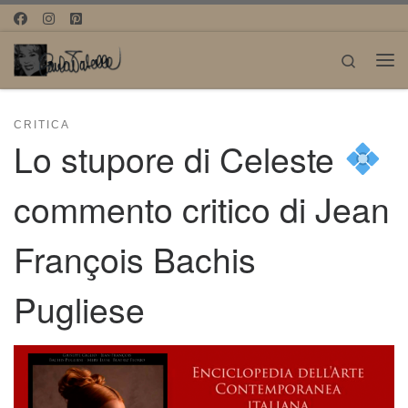
Passa al contenuto
Search
Me
CRITICA
Lo stupore di Celeste
commento critico di Jean
François Bachis
Pugliese