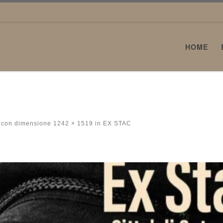
HOME
con dimensione
1242 × 1519
in
EX STAC