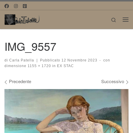
Passa al contenuto
Search
Me
IMG_9557
di
Carla Patella
|
Pubblicato
12 Novembre 2023
-
con
dimensione
1155 × 1720
in
EX STAC
Navigazione immagini
Precedente
Successivo