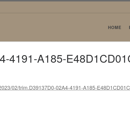
HOME
A4-4191-A185-E48D1CD01
loads/2023/02/trim.D39137D0-02A4-4191-A185-E48D1CD01