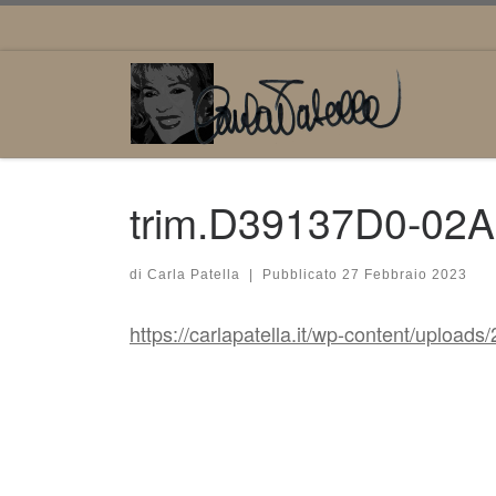
Passa al contenuto
trim.D39137D0-02
di
Carla Patella
|
Pubblicato
27 Febbraio 2023
https://carlapatella.it/wp-content/up