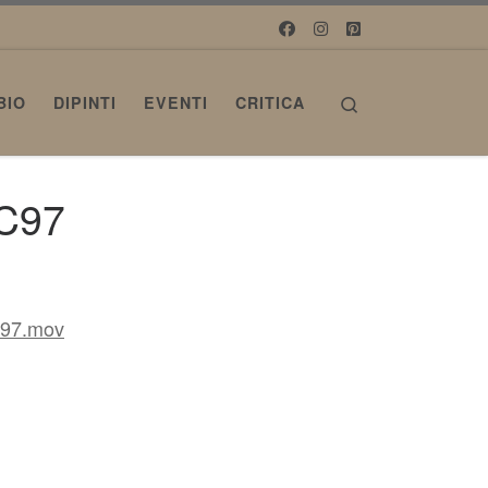
Search
BIO
DIPINTI
EVENTI
CRITICA
C97
C97.mov