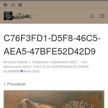
Passa al contenuto
Search
Me
C76F3FD1-D5F8-46C5-
AEA5-47BFE52D42D9
di
Carla Patella
|
Pubblicato
4 Settembre 2022
-
con
dimensione
1153 × 1397
in
VII CENTENARIO DI DANTE
ALIGHIERI
Anno 2022
Navigazione immagini
Precedente