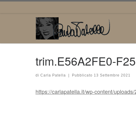
Passa al contenuto
trim.E56A2FE0-F2
di
Carla Patella
|
Pubblicato
13 Settembre 2021
https://carlapatella.it/wp-content/up