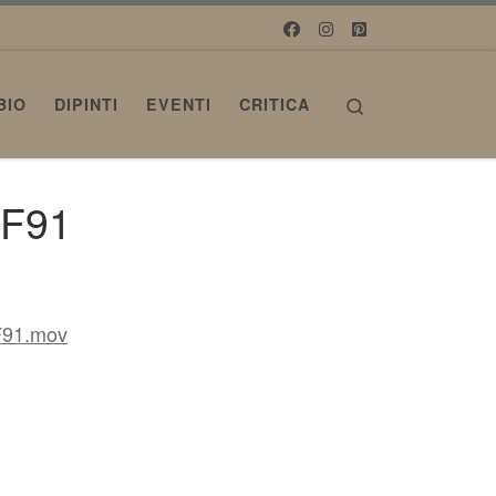
Search
BIO
DIPINTI
EVENTI
CRITICA
DF91
F91.mov