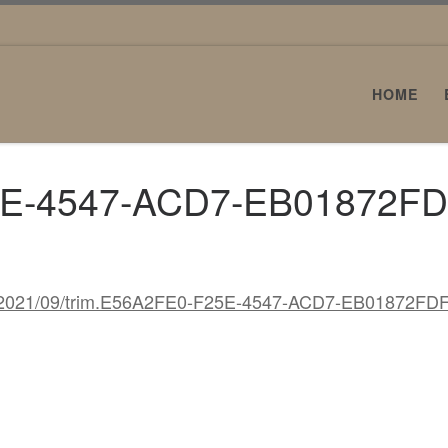
HOME
5E-4547-ACD7-EB01872F
loads/2021/09/trim.E56A2FE0-F25E-4547-ACD7-EB01872FD