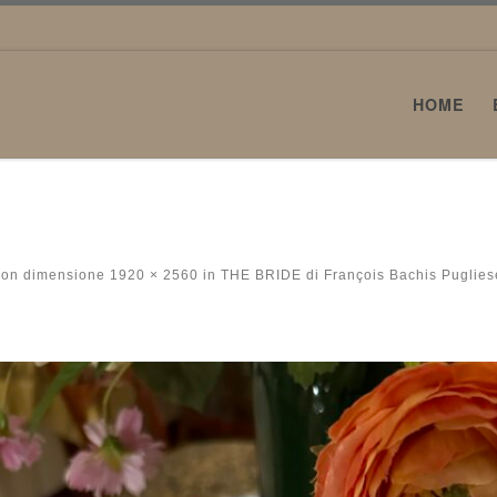
HOME
con dimensione
1920 × 2560
in
THE BRIDE di François Bachis Puglies