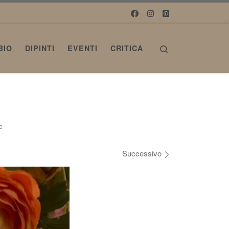
Search
BIO
DIPINTI
EVENTI
CRITICA
e
Successivo