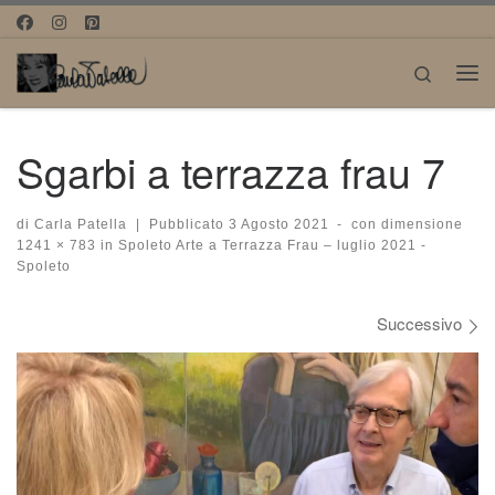
Passa al contenuto
Search
Me
Sgarbi a terrazza frau 7
di
Carla Patella
|
Pubblicato
3 Agosto 2021
-
con dimensione
1241 × 783
in
Spoleto Arte a Terrazza Frau – luglio 2021 -
Spoleto
Navigazione immagini
Successivo