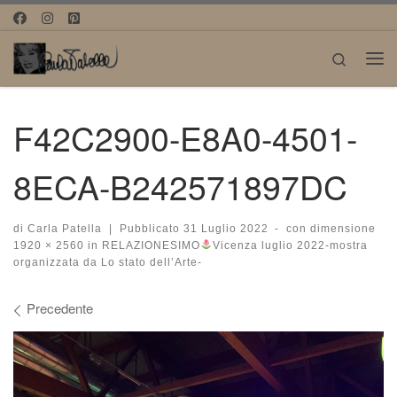
Passa al contenuto
Search
Me
F42C2900-E8A0-4501-
8ECA-B242571897DC
di
Carla Patella
|
Pubblicato
31 Luglio 2022
-
con dimensione
1920 × 2560
in
RELAZIONESIMO
Vicenza luglio 2022-mostra
organizzata da Lo stato dell’Arte-
Navigazione immagini
Precedente