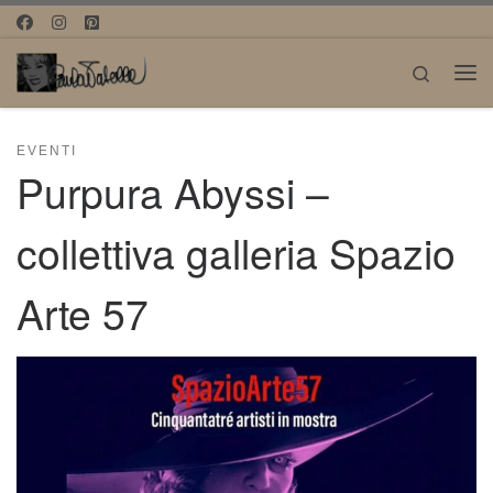
Passa al contenuto
Search
Me
EVENTI
Purpura Abyssi –
collettiva galleria Spazio
Arte 57