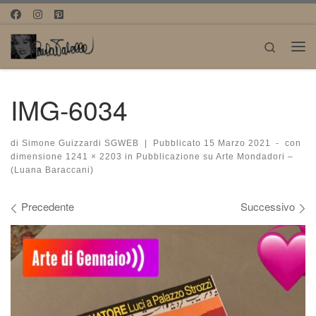
Passa al contenuto
Search
Me
IMG-6034
di
Simone Guizzardi SGWEB
|
Pubblicato
15 Marzo 2021
-
con
dimensione
1241 × 2203
in
Pubblicazione su Arte Mondadori –
(Luana Baraccani)
Navigazione immagini
Precedente
Successivo