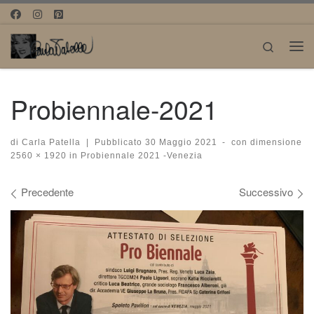
Passa al contenuto
Search
Me
Probiennale-2021
di
Carla Patella
|
Pubblicato
30 Maggio 2021
-
con dimensione
2560 × 1920
in
Probiennale 2021 -Venezia
Navigazione immagini
Precedente
Successivo