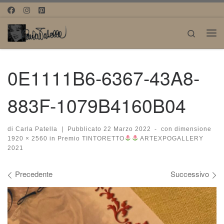
Passa al contenuto
Search
Me
0E1111B6-6367-43A8-
883F-1079B4160B04
di
Carla Patella
|
Pubblicato
22 Marzo 2022
-
con dimensione
1920 × 2560
in
Premio TINTORETTO
ARTEXPOGALLERY
2021
Navigazione immagini
Precedente
Successivo