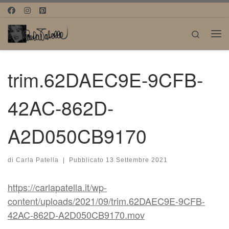
Passa al contenuto
Search
Me
trim.62DAEC9E-9CFB-
42AC-862D-
A2D050CB9170
di
Carla Patella
|
Pubblicato
13 Settembre 2021
https://carlapatella.it/wp-
content/uploads/2021/09/trim.62DAEC9E-9CFB-
42AC-862D-A2D050CB9170.mov