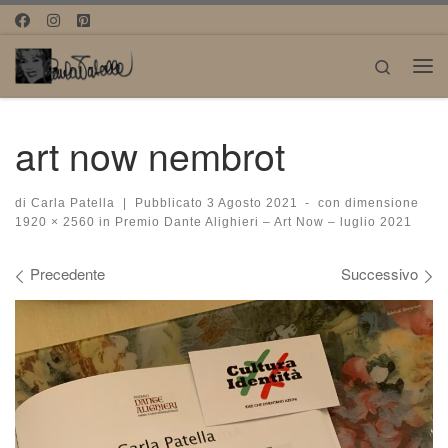
Passa al contenuto
Search
Me
art now nembrot
di
Carla Patella
|
Pubblicato
3 Agosto 2021
-
con dimensione
1920 × 2560
in
Premio Dante Alighieri – Art Now – luglio 2021
Navigazione immagini
Precedente
Successivo