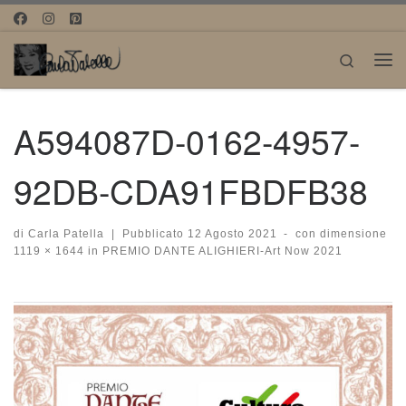
Passa al contenuto
Search
Me
A594087D-0162-4957-
92DB-CDA91FBDFB38
di
Carla Patella
|
Pubblicato
12 Agosto 2021
-
con dimensione
1119 × 1644
in
PREMIO DANTE ALIGHIERI-Art Now 2021
Navigazione immagini