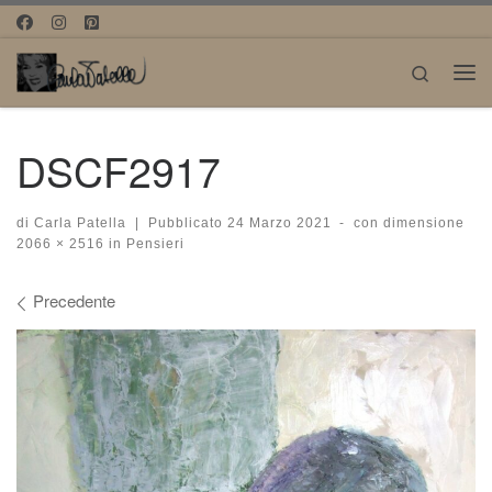
Passa al contenuto
Search
Me
DSCF2917
di
Carla Patella
|
Pubblicato
24 Marzo 2021
-
con dimensione
2066 × 2516
in
Pensieri
Navigazione immagini
Precedente