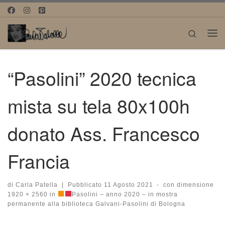
Passa al contenuto
Search
Me
“Pasolini” 2020 tecnica
mista su tela 80x100h
donato Ass. Francesco
Francia
di
Carla Patella
|
Pubblicato
11 Agosto 2021
-
con dimensione
1920 × 2560
in
Pasolini – anno 2020 – in mostra
permanente alla biblioteca Galvani-Pasolini di Bologna