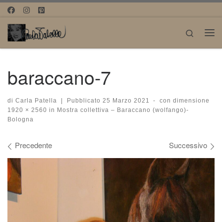
Passa al contenuto
Search
Me
baraccano-7
di
Carla Patella
|
Pubblicato
25 Marzo 2021
-
con dimensione
1920 × 2560
in
Mostra collettiva – Baraccano (wolfango)-
Bologna
Navigazione immagini
Precedente
Successivo