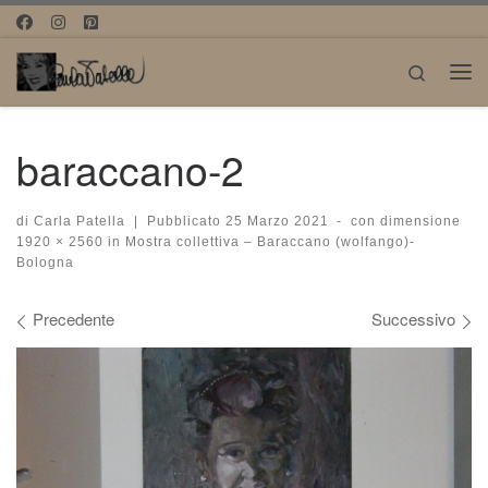
Passa al contenuto
Search
Me
baraccano-2
di
Carla Patella
|
Pubblicato
25 Marzo 2021
-
con dimensione
1920 × 2560
in
Mostra collettiva – Baraccano (wolfango)-
Bologna
Navigazione immagini
Precedente
Successivo