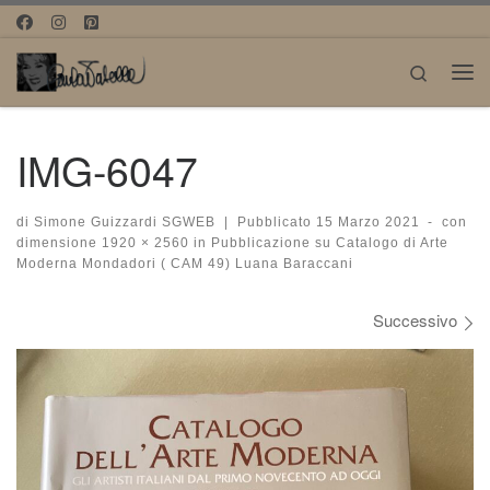
Passa al contenuto
Search
Me
IMG-6047
di
Simone Guizzardi SGWEB
|
Pubblicato
15 Marzo 2021
-
con
dimensione
1920 × 2560
in
Pubblicazione su Catalogo di Arte
Moderna Mondadori ( CAM 49) Luana Baraccani
Navigazione immagini
Successivo