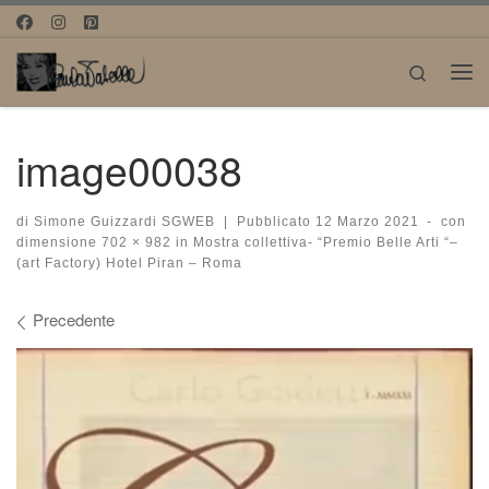
Passa al contenuto
Search
Me
image00038
di
Simone Guizzardi SGWEB
|
Pubblicato
12 Marzo 2021
-
con
dimensione
702 × 982
in
Mostra collettiva- “Premio Belle Arti “–
(art Factory) Hotel Piran – Roma
Navigazione immagini
Precedente