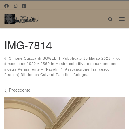
Passa al contenuto
Search
Me
IMG-7814
di
Simone Guizzardi SGWEB
|
Pubblicato
15 Marzo 2021
-
con
dimensione
1920 × 2560
in
Mostra collettiva e donazione per
mostra Permanente – “Pasolini” (Associazione Francesco
Francia) Biblioteca Galvani-Pasolini- Bologna
Navigazione immagini
Precedente