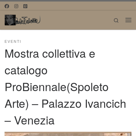
Passa al contenuto
Search
Me
EVENTI
Mostra collettiva e
catalogo
ProBiennale(Spoleto
Arte) – Palazzo Ivancich
– Venezia