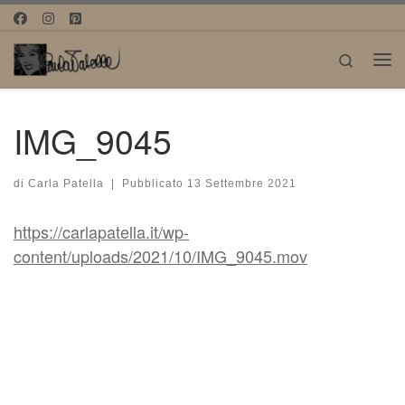
Passa al contenuto
Search
Me
IMG_9045
di
Carla Patella
|
Pubblicato
13 Settembre 2021
https://carlapatella.it/wp-
content/uploads/2021/10/IMG_9045.mov