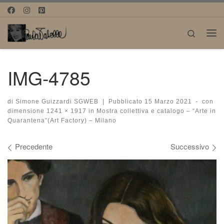
Passa al contenuto
Search
Me
IMG-4785
di
Simone Guizzardi SGWEB
|
Pubblicato
15 Marzo 2021
-
con
dimensione
1241 × 1917
in
Mostra collettiva e catalogo – “Arte in
Quarantena”(Art Factory) – Milano
Navigazione immagini
Precedente
Successivo