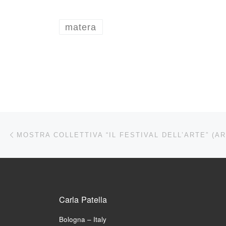
matera
Navigazione articoli
Articolo precedente
Carla Patella
Bologna – Italy