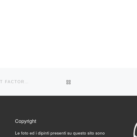
RITORNA ALLA LISTA DEG
MOSTRA COLLETTIVA “IL FESTIVAL DELL’ARTE” (ART FACTORY) LA BONBONNIÉRE – SANREMO
Copyright
Le foto ed i dipinti presenti su questo sito sono