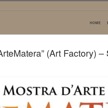
HOME
“ArteMatera” (Art Factory) –