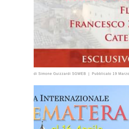
di
Simone Guizzardi SGWEB
|
Pubblicato
19 Marz