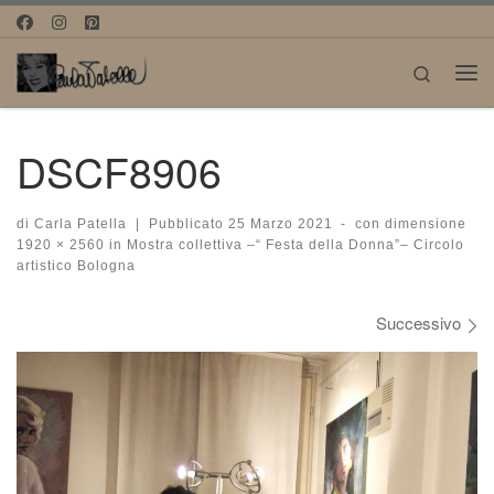
Passa al contenuto
Search
Me
DSCF8906
di
Carla Patella
|
Pubblicato
25 Marzo 2021
-
con dimensione
1920 × 2560
in
Mostra collettiva –“ Festa della Donna”– Circolo
artistico Bologna
Navigazione immagini
Successivo