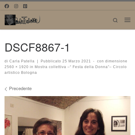
Passa al contenuto
Search
Me
DSCF8867-1
di
Carla Patella
|
Pubblicato
25 Marzo 2021
-
con dimensione
2560 × 1920
in
Mostra collettiva –“ Festa della Donna”– Circolo
artistico Bologna
Navigazione immagini
Precedente