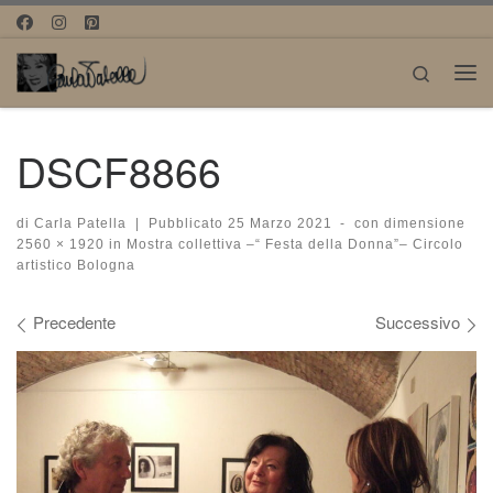
Passa al contenuto
Search
Me
DSCF8866
di
Carla Patella
|
Pubblicato
25 Marzo 2021
-
con dimensione
2560 × 1920
in
Mostra collettiva –“ Festa della Donna”– Circolo
artistico Bologna
Navigazione immagini
Precedente
Successivo