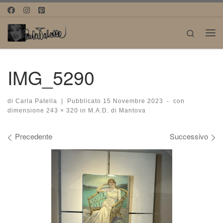
Passa al contenuto
Search
Me
IMG_5290
di
Carla Patella
|
Pubblicato
15 Novembre 2023
-
con
dimensione
243 × 320
in
M.A.D. di Mantova
Navigazione immagini
Precedente
Successivo