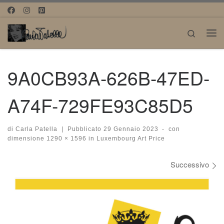
Passa al contenuto
Search
Me
9A0CB93A-626B-47ED-
A74F-729FE93C85D5
di
Carla Patella
|
Pubblicato
29 Gennaio 2023
-
con
dimensione
1290 × 1596
in
Luxembourg Art Price
Navigazione immagini
Successivo