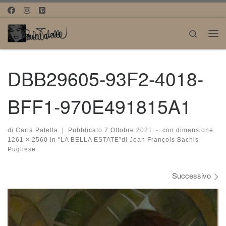
Passa al contenuto
Search
Me
DBB29605-93F2-4018-
BFF1-970E491815A1
di
Carla Patella
|
Pubblicato
7 Ottobre 2021
-
con dimensione
1261 × 2560
in
“LA BELLA ESTATE”di Jean François Bachis
Pugliese
Navigazione immagini
Successivo