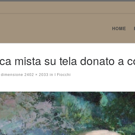
HOME
ica mista su tela donato a c
 dimensione
2402 × 2033
in
I Fiocchi