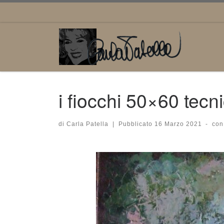
Passa al contenuto
i fiocchi 50×60 tecn
di
Carla Patella
|
Pubblicato
16 Marzo 2021
-
con
Navigazione immagini