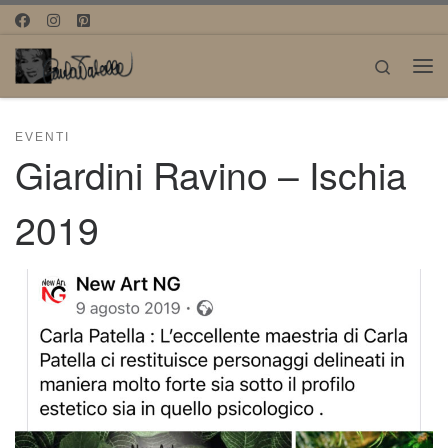
Passa al contenuto
Search
Me
EVENTI
Giardini Ravino – Ischia
2019