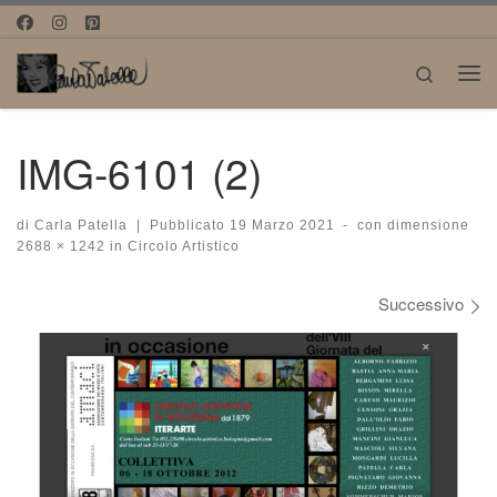
Passa al contenuto
Search
Me
IMG-6101 (2)
di
Carla Patella
|
Pubblicato
19 Marzo 2021
-
con dimensione
2688 × 1242
in
Circolo Artistico
Navigazione immagini
Successivo