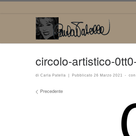
Passa al contenuto
circolo-artistico-0tt
di
Carla Patella
|
Pubblicato
26 Marzo 2021
-
con
Navigazione immagini
Precedente