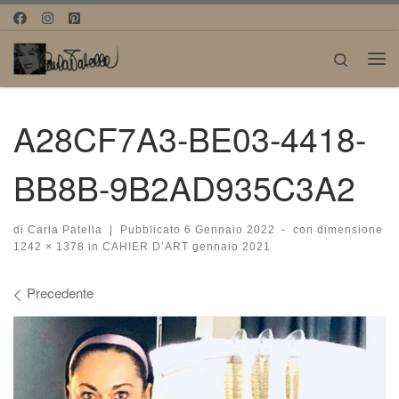
Passa al contenuto
Search
Me
A28CF7A3-BE03-4418-
BB8B-9B2AD935C3A2
di
Carla Patella
|
Pubblicato
6 Gennaio 2022
-
con dimensione
1242 × 1378
in
CAHIER D’ART gennaio 2021
Navigazione immagini
Precedente