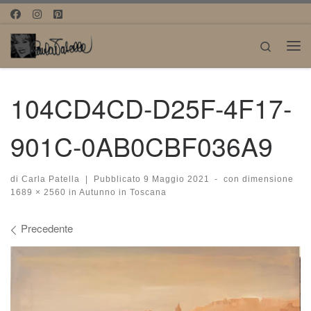
Passa al contenuto
Search
Me
104CD4CD-D25F-4F17-
901C-0AB0CBF036A9
di
Carla Patella
|
Pubblicato
9 Maggio 2021
-
con dimensione
1689 × 2560
in
Autunno in Toscana
Navigazione immagini
Precedente