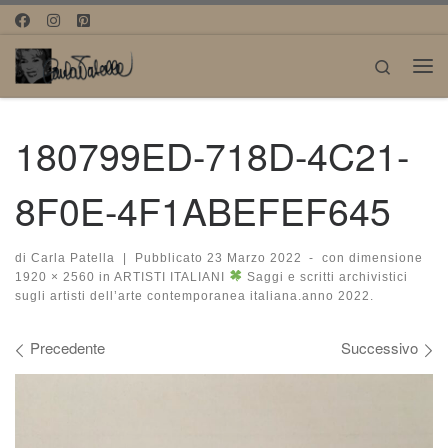
Passa al contenuto
Search
Me
180799ED-718D-4C21-
8F0E-4F1ABEFEF645
di
Carla Patella
|
Pubblicato
23 Marzo 2022
-
con dimensione
1920 × 2560
in
ARTISTI ITALIANI
Saggi e scritti archivistici
sugli artisti dell’arte contemporanea italiana.anno 2022.
Navigazione immagini
Precedente
Successivo