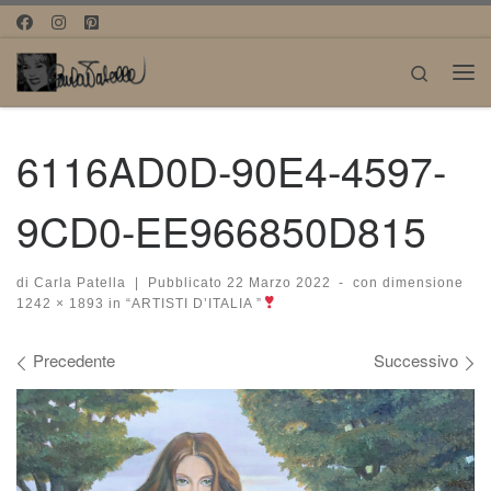
Passa al contenuto
Search
Me
6116AD0D-90E4-4597-
9CD0-EE966850D815
di
Carla Patella
|
Pubblicato
22 Marzo 2022
-
con dimensione
1242 × 1893
in
“ARTISTI D’ITALIA ”
Navigazione immagini
Precedente
Successivo