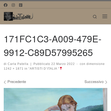
Passa al contenuto
Search
Me
171FC1C3-A009-479E-
9912-C89D57995265
di
Carla Patella
|
Pubblicato
22 Marzo 2022
-
con dimensione
1242 × 1871
in
“ARTISTI D’ITALIA ”
Navigazione immagini
Precedente
Successivo